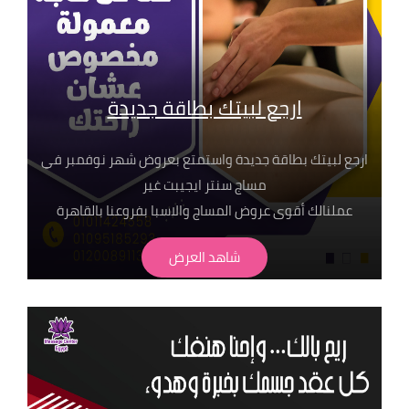
ارجع لبيتك بطاقة جديدة
ارجع لبيتك بطاقة جديدة واستمتع بعروض شهر نوفمبر في
مساج سنتر ايجيبت غير
عملنالك أقوى عروض المساج والاسبا بفروعنا بالقاهرة
شاهد العرض
■ جلسة مساج تبدأ من 449 ج بس