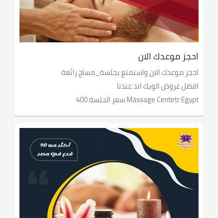
احجز موعدك الان
احجز موعدك الان واستمتع بجلسة_مساج رائعة
افضل عروض الويك اند عندنا
Massage Centetr Egypt سعر الجلسة 400