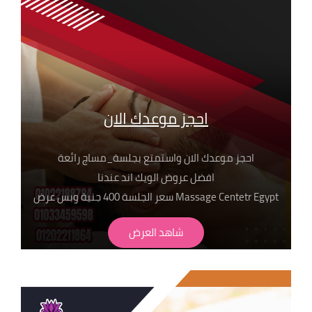
احجز موعدك الان
احجز موعدك الان واستمتع بجلسة_مساج رائعة
افضل عروض الويك اند عندنا
Massage Centetr Egypt سعر الجلسة 400 جنية وبس عرض
لفترة محدودة
شاهد العرض
وعلشان تختار جلستك عندنا يبقا لازم تعرف اهم ما يميزنا