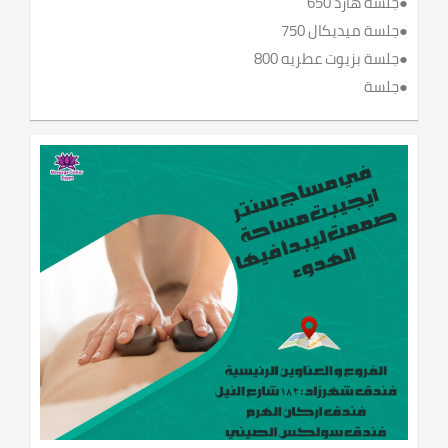
●جلسة هارد 650
●جلسة ميديكال 750
●جلسة بزيوت عطريه 800
●جلسة