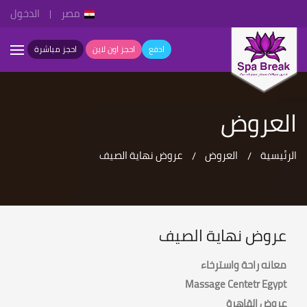
مصر
الدخول
ادفع
احجز اون لاين
احجز مباشرة
العروض
الرئيسية
العروض
عروض نهاية الصيف
عروض نهاية الصيف
معانه راحة واسترخاء
Massage Centetr Egypt
عروض القاهرة