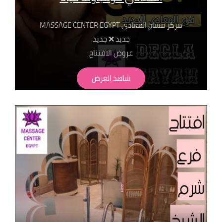
مركز مساج المعادي MASSAGE CENTER EGYPT
جديد ❌ جديد
عروض الافتتاح
سيشن 50 دقيقه+بخار+تنظيف بشرة ب 650ج سيشن 40
شاهد العرض
دقيقة + حمام تركي + بخار + تنظيف بشرة ب 750ج سيشن
50 دقيقة