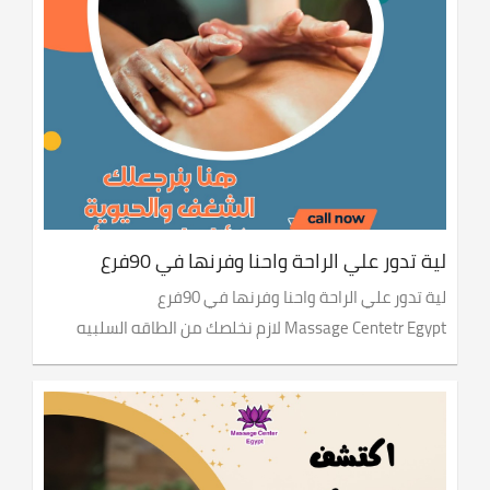
لية تدور علي الراحة واحنا وفرنها في 90فرع
لية تدور علي الراحة واحنا وفرنها في 90فرع
Massage Centetr Egypt لازم نخلصك من الطاقه السلبيه