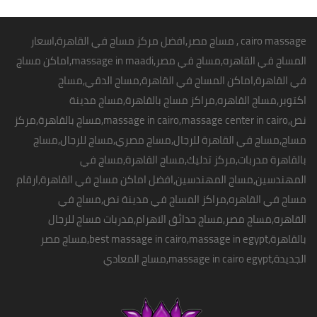
الاسعار تبدا من 350 ج
" تطبق الشروط و الاحكام" للحجز والاستفسار
cairo massage
,
مساج مصر
,
افضل مركز مساج في القاهرة
,اسعار
بفروع مساج سنتر ايجيبت : 01068302600
المساج في القاهره,مساج في مصر,
massage in maadi
,اماكن
مساج
01211115701
في القاهرة
,اماكن المساج في القاهرة,مساج الدقي,مساج
01099773147
اكتوبر,
مساج القاهره
,مراكز مساج بالقاهرة,مساج مدينة
01116550039
نص,massage in cairo,massage center in cairo,مساج بالقاهرة,مركز
01050846816
مساج,مساج في القاهرة للرجال,مساج مصري,مساج للرجال,مساج
بالقاهرة مدربات,مركز تدليك,مساج القاهرة,مساج في
المهندسين,مساج المهندسين,افضل اماكن
مساج في القاهرة
,ارقام
مساج في القاهره,مراكز المساج في مدينة نص,مساج في
القاهره,مساج مصر,مساج حدائق الاهرام,مدربات مساج للرجال
بالقاهرة,best massage in cairo,
massage in egypt
,مساج مصر
الجديدة,massage in cairo egypt,مساج المعادي