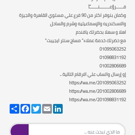
فــــــروُعــــــــنـــــــٌآ
وكمان بنوفر اكتر من 90 فرع علي مستوي القاهرة والجيزة
والاسكندريه والإسماعيليه وشرم والساحل
اهلا و سهلا بحضرتك يافندم
مع حضرتك خدمة عملاء" مساج سنتر ايجيبت"
01095063252
01098831192
01002806689
إو إرسال واتساب علي الارقام التالية ..
https://wa.me/201095063252
https://wa.me/201002806689
https://wa.me/201098831192
Share
Facebook
Twitter
Email
LinkedIn