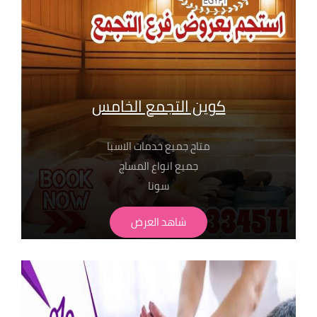
01099773147
01116550039
01050846816
كوين التجمع الخامس
متاح جميع خدمات الاسبا
جميع انواع المساج
سونا
حمام مغربي بجميع انواعة
شاهد العرض
لابد من حجز مسبق
الاسعار تبدا من 350 ج
" تطبق الشروط و الاحكام" للحجز والاستفسار
بفروع مساج سنتر ايجيبت : 01068302600
01211115701