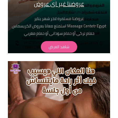
عروضنا غير اى عروض
عروضنا مستمره لاخر شهر يناير
Massage Centetr Egypt استمتع معانا بعروض الكريسماس
حمام تركى أو حمام سودانى أو حمام مغربي
اختار اللى يناسبك فقط ب 450ج احنا دآيما بنهتم بالتفاصيل
شاهد العرض
عشان راحتك تهمنا