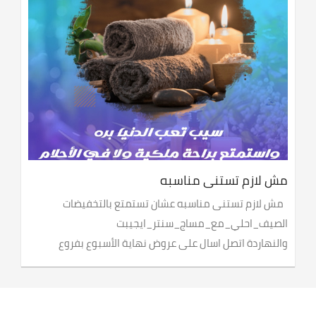
مش لازم تستنى مناسبه
مش لازم تستنى مناسبه عشان تستمتع بالتخفيضات
الصيف_احلي_مع_مساج_سنتر_ايجيبت
والنهاردة اتصل اسال على عروض نهاية الأسبوع بفروع