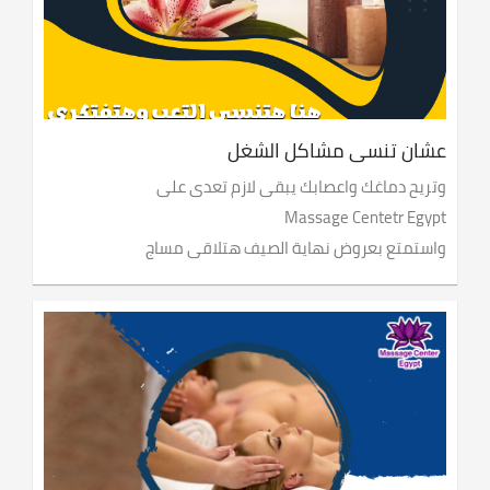
عشان تنسى مشاكل الشغل
وتريح دماغك واعصابك يبقى لازم تعدى على
Massage Centetr Egypt
واستمتع بعروض نهاية الصيف هتلاقى مساج