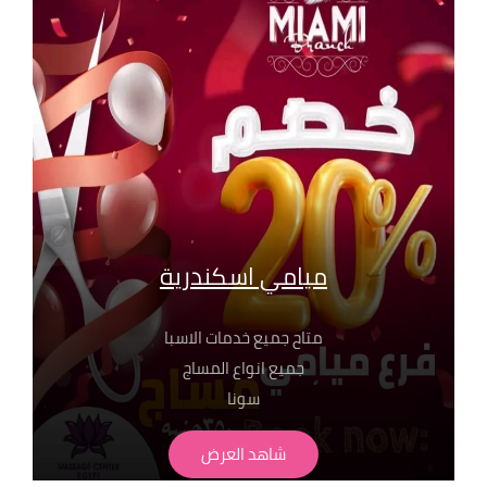
بفروع مساج سنتر ايجيبت : 01068302600
01211115701
01099773147
01116550039
01050846816
ميامي اسكندرية
متاح جميع خدمات الاسبا
جميع انواع المساج
سونا
حمام مغربي بجميع انواعة
شاهد العرض
لابد من حجز مسبق