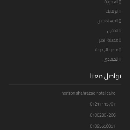
العجوزة
الزمالك
المهندسين
الدقي
مدينة-نصر
مصر-الجديدة
المعادي
تواصل معنا
horizon shahrazad hotel cairo
01211115701
01002807266
01095558051