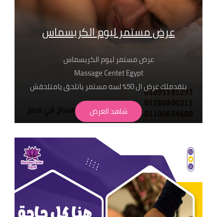
عرض مستمر ليوم الكريسماس
عرض مستمر ليوم الكريسماس
Massage Centet Egypt
بتقدملك عرض ال 50٪ لسه مستمر ياتلحق يامتلحقش
متاح جميع انواع سكراب العود الملكي و لافندر و الورد
شاهد العرض
الطبيعي وغيرهم من منتجات ذا بودي شوب
الطبيعية 100%