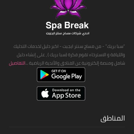
“سبا بريك” - من مساج سنتر ايجبت - اكبر دليل لخدمات التدليك
واللياقة و الاسترخاء تقوم فكرة (سبا بريك ) ، على إنشاء دليل
شامل ومنصة إلكترونية عن الفنادق والأندية الرياضية ...
التفاصيل
المناطق