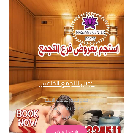
لابد من حجز مسبق لعدم الانتظار
للحجز والاستفسار بفروع مساج سنتر ايجيبت
01021107760
01068302600
01211115701
01099773147
01116550039
01050846816
كوين التجمع الخامس
متاح جميع خدمات الاسبا
جميع انواع المساج
سونا
حمام مغربي بجميع انواعة
شاهد العرض