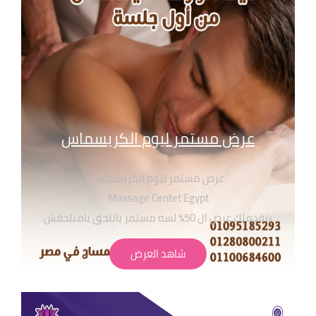
عرض مستمر ليوم الكريسماس
عرض مستمر ليوم الكريسماس
Massage Centet Egypt
بتقدملك عرض ال 50٪ لسه مستمر ياتلحق يامتلحقش
متاح جميع انواع سكراب العود الملكي و لافندر و الورد
شاهد العرض
الطبيعي وغيرهم من منتجات ذا بودي شوب
الطبيعية 100%