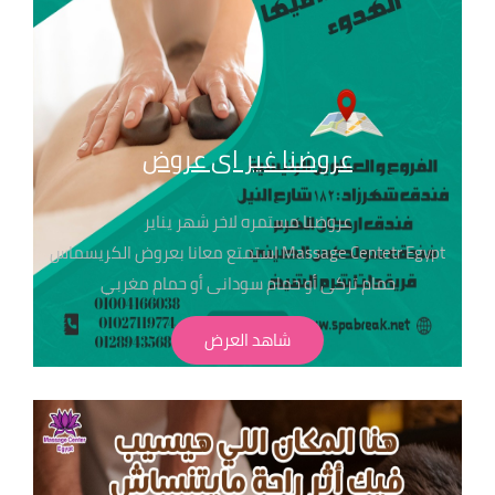
● تنظيف بشرة عميق 500
●
عروضنا غير اى عروض
عروضنا مستمره لاخر شهر يناير
Massage Centetr Egypt استمتع معانا بعروض الكريسماس
حمام تركى أو حمام سودانى أو حمام مغربي
اختار اللى يناسبك فقط ب 450ج احنا دآيما بنهتم بالتفاصيل
شاهد العرض
عشان راحتك تهمنا