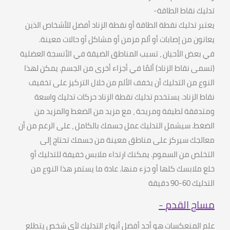
تدليك نقاط الطاقة
-
يعتبر تدليك نقطة الطاقة أو نقطة الزناد أفضل للأشخاص الذين
يعانون من إصابات أو ألم مزمن أو مشاكل أو حالات معينة
.
في بعض الأحيان ، تسبب المناطق الضيقة في الأنسجة العضلية
(
تسمى نقاط الزناد
)
ألمًا في أجزاء أخرى من الجسم
.
يمكن لهذا
النوع من التدليك أن يخفف الألم من خلال التركيز على تخفيف
نقاط الزناد
.
يستخدم تدليك نقطة الزناد حركات تدليك واسعة
ومتدفقة لطيفة ومريحة ، مع مزيد من الضغط والمزيد من
الضغط
.
سيشمل التدليك عمل جسمك بالكامل ، على الرغم من أن
معالجك سيركز على مناطق معينة من جسمك تحتاج إلى
التخلص من السموم
.
يمكنك ارتداء ملابس خفيفة للتدليك أو
خلع ملابسك كلها أو جزء منها
.
عادة ما يستمر هذا النوع من
التدليك
60-90
دقيقة
مساج القدم
-
علم المنعكسات هو أحد أفضل أنواع التدليك لأي شخص يتطلع