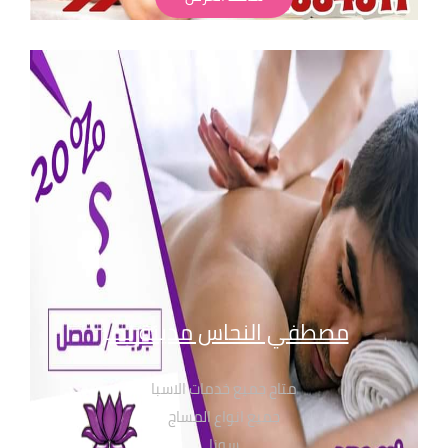
لابد من حجز مسبق
الاسعار تبدا من 350 ج
" تطبق الشروط و الاحكام" للحجز والاستفسار
بفروع مساج سنتر ايجيبت : 01068302600
01211115701
01099773147
01116550039
01050846816
مصطفي النحاس مدينة نصر
متاح جميع خدمات الاسبا
جميع انواع المساج
سونا