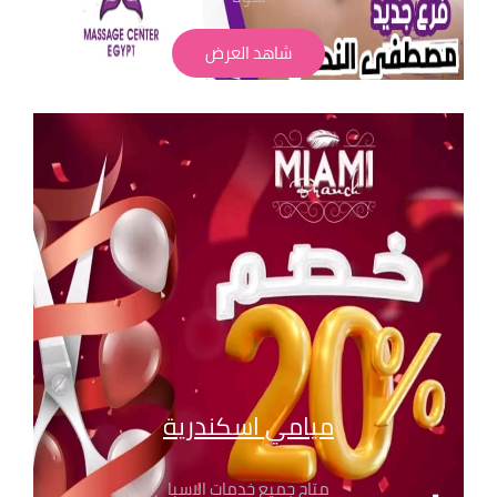
حمام مغربي بجميع انواعة
شاهد العرض
لابد من حجز مسبق
الاسعار تبدا من 350 ج
" تطبق الشروط و الاحكام" للحجز والاستفسار
بفروع مساج سنتر ايجيبت : 01068302600
01211115701
01099773147
01116550039
01050846816
ميامي اسكندرية
متاح جميع خدمات الاسبا