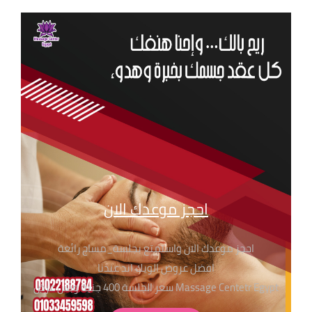
احجز موعدك الان
احجز موعدك الان واستمتع بجلسة_مساج رائعة
افضل عروض الويك اند عندنا
Massage Centetr Egypt سعر الجلسة 400 جنية وبس عرض
لفترة محدودة