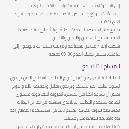
إلى الاسترخاء أو استعادة مستويات الطاقة الطبيعية
.
إنه أيضًا خيار رائع إذا لم يكن الاتصال بكامل الجسم هو الشيء
الذي تفضله
يطبق علم المنعكسات ضغطًا لطيفًا وثابتًا على نقاط الضغط
المختلفة في القدمين واليدين والأذنين
يمكنك ارتداء ملابس فضفاضة ومريحة تسمح لك بالوصول إلى
ساقيك
.
يستمر تدليك القدم
30-60
دقيقة
المساج التايلاندي
-
التدليك التايلاندي هو أفضل أنواع التدليك للأشخاص الذين يريدون
أسلوب تدليك أكثر تنشيطًا ويريدون تقليل وتخفيف الألم والتوتر
يمكن أن يساعد أيضًا في تحسين
:
المرونة التف حوله مستوى
الطاقة يستخدم التدليك التايلاندي سلسلة من تمارين الإطالة
المشابهة لليوجا لتحريك الجسم بالكامل
.
سيستخدم المعالج راحة
يده وأصابعه للضغط على جسمك
كما أنها تمتد وتلتف في أوضاع مختلفة يمكن ارتداء ملابس