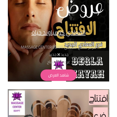
المعادي كومباوند حياة
مركز مساج المعادي MASSAGE CENTER EGYPT
جديد ❌ جديد
عروض الافتتاح
سيشن 50 دقيقه+بخار+تنظيف بشرة ب 650ج سيشن 40
شاهد العرض
دقيقة + حمام تركي + بخار + تنظيف بشرة ب 750ج سيشن
50 دقيقة