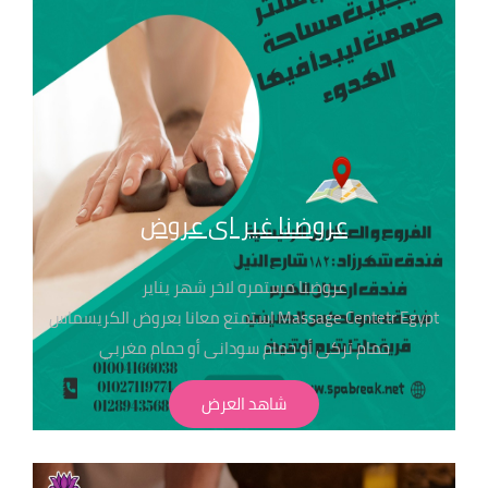
●حمام مغربي 500
●تنظيف بشرة 300
● تنظيف بشرة عميق 500
●
عروضنا غير اى عروض
عروضنا مستمره لاخر شهر يناير
Massage Centetr Egypt استمتع معانا بعروض الكريسماس
حمام تركى أو حمام سودانى أو حمام مغربي
اختار اللى يناسبك فقط ب 450ج احنا دآيما بنهتم بالتفاصيل
شاهد العرض
عشان راحتك تهمنا