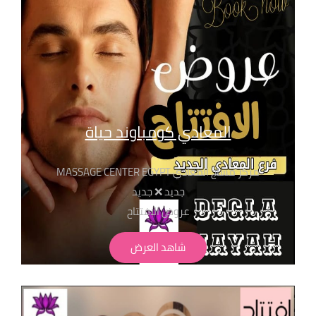
المعادي كومباوند حياة
مركز مساج المعادي MASSAGE CENTER EGYPT
جديد ❌ جديد
عروض الافتتاح
سيشن 50 دقيقه+بخار+تنظيف بشرة ب 650ج سيشن 40
شاهد العرض
دقيقة + حمام تركي + بخار + تنظيف بشرة ب 750ج سيشن
50 دقيقة