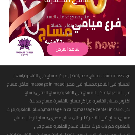
متاح جميع خدمات الاسبا
جميع انواع المساج
سونا
حمام مغربي بجميع انواعة
شاهد العرض
لابد من حجز مسبق
الاسعار تبدا من 350 ج
" تطبق الشروط و الاحكام" للحجز والاستفسار
cairo massage
,
مساج مصر
,
افضل مركز مساج في القاهرة
,اسعار
بفروع مساج سنتر ايجيبت : 01068302600
المساج في القاهره,مساج في مصر,
massage in maadi
,اماكن
مساج
01211115701
في القاهرة
,اماكن المساج في القاهرة,مساج الدقي,مساج
01099773147
اكتوبر,
مساج القاهره
,مراكز مساج بالقاهرة,مساج مدينة
01116550039
نص,massage in cairo,massage center in cairo,مساج بالقاهرة,مركز
01050846816
مساج,مساج في القاهرة للرجال,مساج مصري,مساج للرجال,مساج
بالقاهرة مدربات,مركز تدليك,مساج القاهرة,مساج في
المهندسين,مساج المهندسين,افضل اماكن
مساج في القاهرة
,ارقام