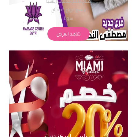
متاح جميع خدمات الاسبا
جميع انواع المساج
سونا
حمام مغربي بجميع انواعة
شاهد العرض
لابد من حجز مسبق
الاسعار تبدا من 350 ج
" تطبق الشروط و الاحكام" للحجز والاستفسار
بفروع مساج سنتر ايجيبت : 01068302600
01211115701
01099773147
01116550039
01050846816
ميامي اسكندرية