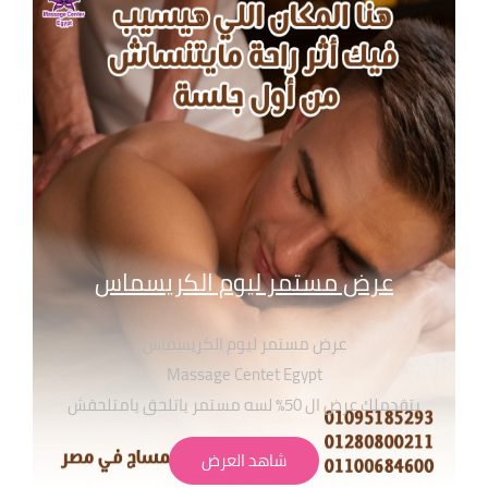
عرض مستمر ليوم الكريسماس
عرض مستمر ليوم الكريسماس
Massage Centet Egypt
بتقدملك عرض ال 50٪ لسه مستمر ياتلحق يامتلحقش
متاح جميع انواع سكراب العود الملكي و لافندر و الورد
شاهد العرض
الطبيعي وغيرهم من منتجات ذا بودي شوب