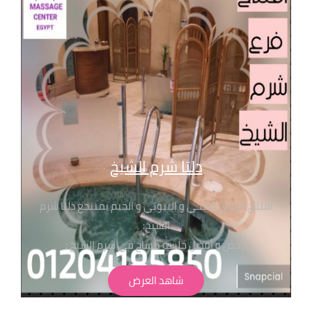
دلتا شرم الشيخ
افتتاح النادي الصحي و البيوتي و الجيم بمنتجع دلتا شرم
الشيخ:
ارخص و أفضل جلسة مساج في شرم الشيخ :
جلسات تبدا من ٤٥٠ جنيه شرط الحجز المسبق من خلال
شاهد العرض