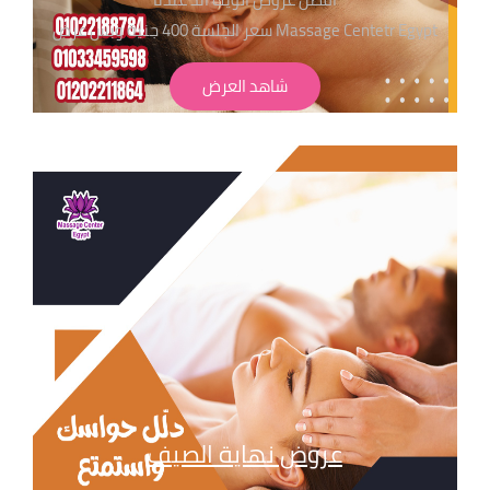
Massage Centetr Egypt سعر الجلسة 400 جنية وبس عرض
لفترة محدودة
شاهد العرض
وعلشان تختار جلستك عندنا يبقا لازم تعرف اهم ما يميزنا
عروض نهاية الصيف