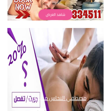
سونا
حمام مغربي بجميع انواعة
شاهد العرض
لابد من حجز مسبق
الاسعار تبدا من 350 ج
" تطبق الشروط و الاحكام" للحجز والاستفسار
بفروع مساج سنتر ايجيبت : 01068302600
01211115701
01099773147
01116550039
01050846816
مصطفي النحاس مدينة نصر