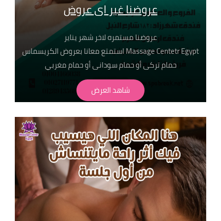
عروضنا غير اى عروض
عروضنا مستمره لاخر شهر يناير
Massage Centetr Egypt استمتع معانا بعروض الكريسماس
حمام تركى أو حمام سودانى أو حمام مغربي
اختار اللى يناسبك فقط ب 450ج احنا دآيما بنهتم بالتفاصيل
شاهد العرض
عشان راحتك تهمنا