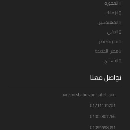
العجوزة
الزمالك
المهندسين
الدقي
مدينة-نصر
مصر-الجديدة
المعادي
تواصل معنا
horizon shahrazad hotel cairo
01211115701
01002807266
01095558051