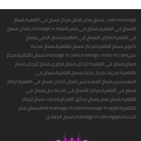
الاسعار تبدا من 350 ج
" تطبق الشروط و الاحكام" للحجز والاستفسار
cairo massage
,
مساج مصر
,
افضل مركز مساج في القاهرة
,اسعار
بفروع مساج سنتر ايجيبت : 01068302600
المساج في القاهره,مساج في مصر,
massage in maadi
,اماكن
مساج
01211115701
في القاهرة
,اماكن المساج في القاهرة,مساج الدقي,مساج
01099773147
اكتوبر,
مساج القاهره
,مراكز مساج بالقاهرة,مساج مدينة
01116550039
نص,massage in cairo,massage center in cairo,مساج بالقاهرة,مركز
01050846816
مساج,مساج في القاهرة للرجال,مساج مصري,مساج للرجال,مساج
بالقاهرة مدربات,مركز تدليك,مساج القاهرة,مساج في
المهندسين,مساج المهندسين,افضل اماكن
مساج في القاهرة
,ارقام
مساج في القاهره,مراكز المساج في مدينة نص,مساج في
القاهره,مساج مصر,مساج حدائق الاهرام,مدربات مساج للرجال
بالقاهرة,best massage in cairo,
massage in egypt
,مساج مصر
الجديدة,massage in cairo egypt,مساج المعادي