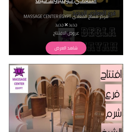
مركز مساج المعادي MASSAGE CENTER EGYPT
جديد ❌ جديد
عروض الافتتاح
سيشن 50 دقيقه+بخار+تنظيف بشرة ب 650ج سيشن 40
شاهد العرض
دقيقة + حمام تركي + بخار + تنظيف بشرة ب 750ج سيشن
50 دقيقة