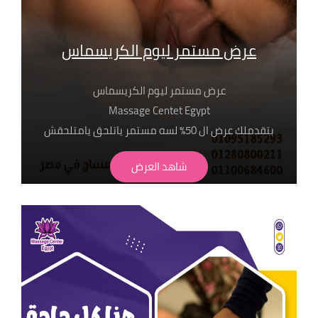
عرض مستمر ليوم الكريسماس
عرض مستمر ليوم الكريسماس
Massage Centet Egypt
بتقدملك عرض ال 50٪ لسه مستمر ياتلحق يامتلحقش
متاح جميع انواع سكراب العود الملكي و لافندر و الورد
شاهد العرض
الطبيعي وغيرهم من منتجات ذا بودي شوب
الطبيعية 100%