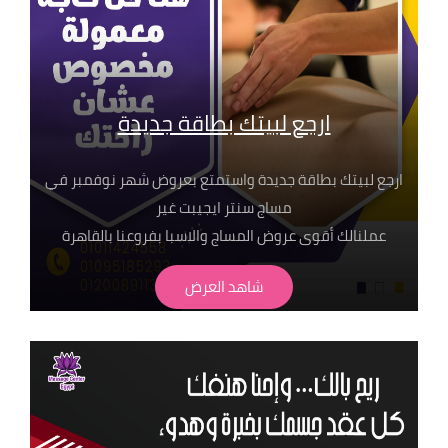
ارجع لبيتك بطاقة جديدة
ارجع لبيتك بطاقة جديدة واستمتع بعروض شهر نوفمبر في
مساج سنتر ايجيبت غير
عملنالك أقوى عروض المساج والاسبا بفروعنا بالقاهرة
شاهد العرض
■ جلسة مساج تبدأ من 449 ج بس