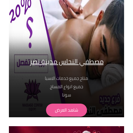
01099773147
01116550039
01050846816
مصطفي النحاس مدينة نصر
متاح جميع خدمات الاسبا
جميع انواع المساج
سونا
حمام مغربي بجميع انواعة
شاهد العرض
لابد من حجز مسبق
الاسعار تبدا من 350 ج
" تطبق الشروط و الاحكام" للحجز والاستفسار