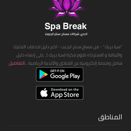
“سبا بريك” - من مساج سنتر ايجبت - اكبر دليل لخدمات التدليك
واللياقة و الاسترخاء تقوم فكرة (سبا بريك ) ، على إنشاء دليل
شامل ومنصة إلكترونية عن الفنادق والأندية الرياضية ...
التفاصيل
المناطق