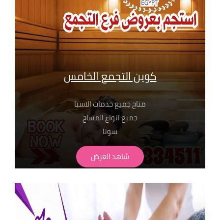
01099773147
01116550039
01050846816
كوين التجمع الخامس
متاح جميع خدمات الاسبا
جميع انواع المساج
سونا
حمام مغربي بجميع انواعة
شاهد العرض
لابد من حجز مسبق
الاسعار تبدا من 350 ج
" تطبق الشروط و الاحكام" للحجز والاستفسار
بفروع مساج سنتر ايجيبت : 01068302600
01211115701