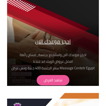
احجز موعدك الان
احجز موعدك الان واستمتع بجلسة_مساج رائعة
افضل عروض الويك اند عندنا
Massage Centetr Egypt سعر الجلسة 400 جنية وبس عرض
لفترة محدودة
شاهد العرض
وعلشان تختار جلستك عندنا يبقا لازم تعرف اهم ما يميزنا