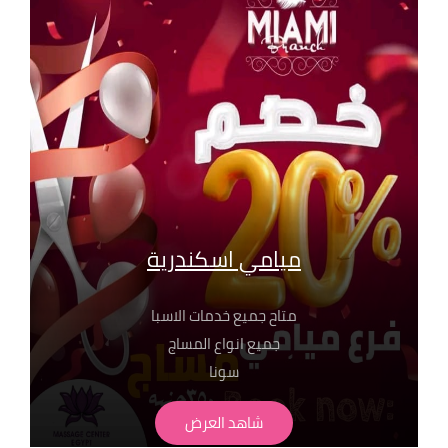
بفروع مساج سنتر ايجيبت : 01068302600
01211115701
01099773147
01116550039
01050846816
ميامي اسكندرية
متاح جميع خدمات الاسبا
جميع انواع المساج
سونا
حمام مغربي بجميع انواعة
شاهد العرض
لابد من حجز مسبق